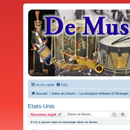
De Musicae Militari - Forums
Forums de discussions
Accès rapide
FAQ
Accueil
Index du forum
La musique militaire à l'étranger
Etats-Unis
Recher
Re
Nouveau sujet
Il n’y a aucun sujet ou message dans ce forum.