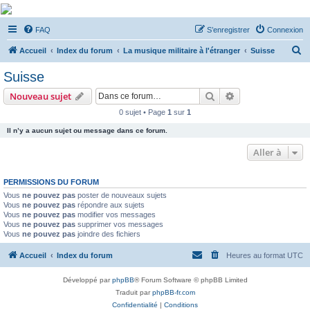
De Musicae Militari -
FAQ
S’enregistrer
Connexion
Forums
R
Forums de discussions
Accueil
Index du forum
La musique militaire à l'étranger
Suisse
e
Suisse
c
Rechercher
Recherche avanc
Nouveau sujet
h
0 sujet • Page
1
sur
1
e
Il n’y a aucun sujet ou message dans ce forum.
r
c
Aller à
h
PERMISSIONS DU FORUM
e
Vous
ne pouvez pas
poster de nouveaux sujets
r
Vous
ne pouvez pas
répondre aux sujets
Vous
ne pouvez pas
modifier vos messages
Vous
ne pouvez pas
supprimer vos messages
Vous
ne pouvez pas
joindre des fichiers
Accueil
Index du forum
Heures au format
UTC
Développé par
phpBB
® Forum Software © phpBB Limited
Traduit par
phpBB-fr.com
Confidentialité
|
Conditions