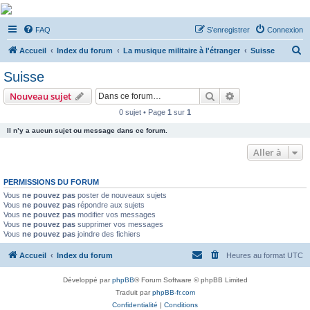
De Musicae Militari -
FAQ
S’enregistrer
Connexion
Forums
R
Forums de discussions
Accueil
Index du forum
La musique militaire à l'étranger
Suisse
e
Suisse
c
Rechercher
Recherche avanc
Nouveau sujet
h
0 sujet • Page
1
sur
1
e
Il n’y a aucun sujet ou message dans ce forum.
r
c
Aller à
h
PERMISSIONS DU FORUM
e
Vous
ne pouvez pas
poster de nouveaux sujets
r
Vous
ne pouvez pas
répondre aux sujets
Vous
ne pouvez pas
modifier vos messages
Vous
ne pouvez pas
supprimer vos messages
Vous
ne pouvez pas
joindre des fichiers
Accueil
Index du forum
Heures au format
UTC
Développé par
phpBB
® Forum Software © phpBB Limited
Traduit par
phpBB-fr.com
Confidentialité
|
Conditions