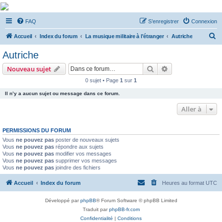
De Musicae Militari -
FAQ
S’enregistrer
Connexion
Forums
R
Forums de discussions
Accueil
Index du forum
La musique militaire à l'étranger
Autriche
e
Autriche
c
Rechercher
Recherche avanc
Nouveau sujet
h
0 sujet • Page
1
sur
1
e
Il n’y a aucun sujet ou message dans ce forum.
r
c
Aller à
h
PERMISSIONS DU FORUM
e
Vous
ne pouvez pas
poster de nouveaux sujets
r
Vous
ne pouvez pas
répondre aux sujets
Vous
ne pouvez pas
modifier vos messages
Vous
ne pouvez pas
supprimer vos messages
Vous
ne pouvez pas
joindre des fichiers
Accueil
Index du forum
Heures au format
UTC
Développé par
phpBB
® Forum Software © phpBB Limited
Traduit par
phpBB-fr.com
Confidentialité
|
Conditions