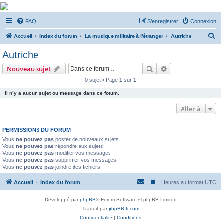
De Musicae Militari -
FAQ
S’enregistrer
Connexion
Forums
R
Forums de discussions
Accueil
Index du forum
La musique militaire à l'étranger
Autriche
e
Autriche
c
Rechercher
Recherche avanc
Nouveau sujet
h
0 sujet • Page
1
sur
1
e
Il n’y a aucun sujet ou message dans ce forum.
r
c
Aller à
h
PERMISSIONS DU FORUM
e
Vous
ne pouvez pas
poster de nouveaux sujets
r
Vous
ne pouvez pas
répondre aux sujets
Vous
ne pouvez pas
modifier vos messages
Vous
ne pouvez pas
supprimer vos messages
Vous
ne pouvez pas
joindre des fichiers
Accueil
Index du forum
Heures au format
UTC
Développé par
phpBB
® Forum Software © phpBB Limited
Traduit par
phpBB-fr.com
Confidentialité
|
Conditions