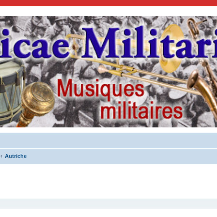
Autriche
cher
cherche avancée