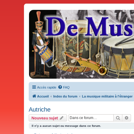
De Musicae Militari - Forums
Forums de discussions
Accès rapide
FAQ
Accueil
Index du forum
La musique militaire à l'étranger
Autriche
Recher
Re
Nouveau sujet
Il n’y a aucun sujet ou message dans ce forum.