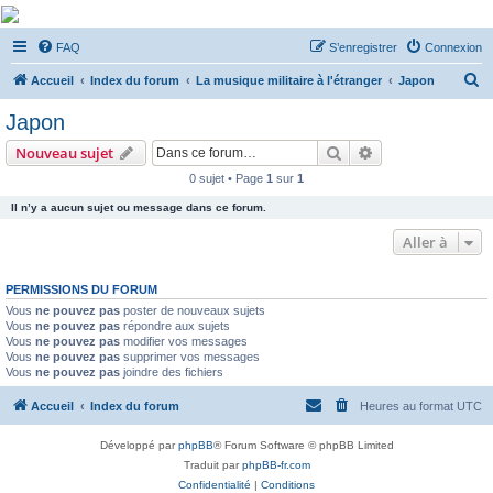
De Musicae Militari -
FAQ
S’enregistrer
Connexion
Forums
R
Forums de discussions
Accueil
Index du forum
La musique militaire à l'étranger
Japon
e
Japon
c
Rechercher
Recherche avanc
Nouveau sujet
h
0 sujet • Page
1
sur
1
e
Il n’y a aucun sujet ou message dans ce forum.
r
c
Aller à
h
PERMISSIONS DU FORUM
e
Vous
ne pouvez pas
poster de nouveaux sujets
r
Vous
ne pouvez pas
répondre aux sujets
Vous
ne pouvez pas
modifier vos messages
Vous
ne pouvez pas
supprimer vos messages
Vous
ne pouvez pas
joindre des fichiers
Accueil
Index du forum
Heures au format
UTC
Développé par
phpBB
® Forum Software © phpBB Limited
Traduit par
phpBB-fr.com
Confidentialité
|
Conditions