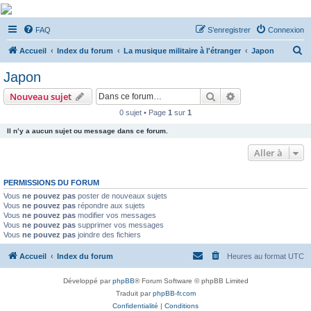
De Musicae Militari -
FAQ
S’enregistrer
Connexion
Forums
R
Forums de discussions
Accueil
Index du forum
La musique militaire à l'étranger
Japon
e
Japon
c
Rechercher
Recherche avanc
Nouveau sujet
h
0 sujet • Page
1
sur
1
e
Il n’y a aucun sujet ou message dans ce forum.
r
c
Aller à
h
PERMISSIONS DU FORUM
e
Vous
ne pouvez pas
poster de nouveaux sujets
r
Vous
ne pouvez pas
répondre aux sujets
Vous
ne pouvez pas
modifier vos messages
Vous
ne pouvez pas
supprimer vos messages
Vous
ne pouvez pas
joindre des fichiers
Accueil
Index du forum
Heures au format
UTC
Développé par
phpBB
® Forum Software © phpBB Limited
Traduit par
phpBB-fr.com
Confidentialité
|
Conditions