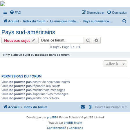
De Musicae Militari -
FAQ
S’enregistrer
Connexion
Forums
R
Forums de discussions
Accueil
Index du forum
La musique militaire à l'étranger
Pays sud-américains
e
Pays sud-américains
c
Rechercher
Recherche avanc
Nouveau sujet
h
0 sujet • Page
1
sur
1
e
Il n’y a aucun sujet ou message dans ce forum.
r
c
Aller à
h
PERMISSIONS DU FORUM
e
Vous
ne pouvez pas
poster de nouveaux sujets
r
Vous
ne pouvez pas
répondre aux sujets
Vous
ne pouvez pas
modifier vos messages
Vous
ne pouvez pas
supprimer vos messages
Vous
ne pouvez pas
joindre des fichiers
Accueil
Index du forum
Heures au format
UTC
Développé par
phpBB
® Forum Software © phpBB Limited
Traduit par
phpBB-fr.com
Confidentialité
|
Conditions