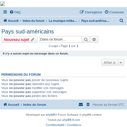
De Musicae Militari -
FAQ
S’enregistrer
Connexion
Forums
R
Forums de discussions
Accueil
Index du forum
La musique militaire à l'étranger
Pays sud-américains
e
Pays sud-américains
c
Rechercher
Recherche avanc
Nouveau sujet
h
0 sujet • Page
1
sur
1
e
Il n’y a aucun sujet ou message dans ce forum.
r
c
Aller à
h
PERMISSIONS DU FORUM
e
Vous
ne pouvez pas
poster de nouveaux sujets
r
Vous
ne pouvez pas
répondre aux sujets
Vous
ne pouvez pas
modifier vos messages
Vous
ne pouvez pas
supprimer vos messages
Vous
ne pouvez pas
joindre des fichiers
Accueil
Index du forum
Heures au format
UTC
Développé par
phpBB
® Forum Software © phpBB Limited
Traduit par
phpBB-fr.com
Confidentialité
|
Conditions