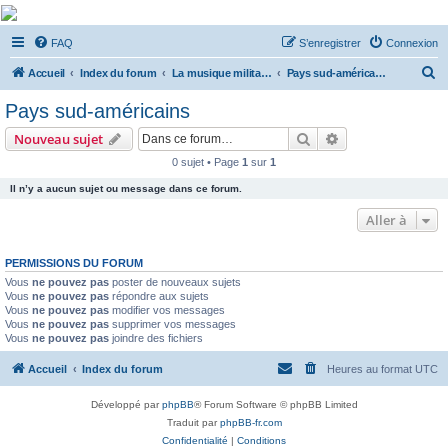
De Musicae Militari -
FAQ
S’enregistrer
Connexion
Forums
R
Forums de discussions
Accueil
Index du forum
La musique militaire à l'étranger
Pays sud-américains
e
Pays sud-américains
c
Rechercher
Recherche avanc
Nouveau sujet
h
0 sujet • Page
1
sur
1
e
Il n’y a aucun sujet ou message dans ce forum.
r
c
Aller à
h
PERMISSIONS DU FORUM
e
Vous
ne pouvez pas
poster de nouveaux sujets
r
Vous
ne pouvez pas
répondre aux sujets
Vous
ne pouvez pas
modifier vos messages
Vous
ne pouvez pas
supprimer vos messages
Vous
ne pouvez pas
joindre des fichiers
Accueil
Index du forum
Heures au format
UTC
Développé par
phpBB
® Forum Software © phpBB Limited
Traduit par
phpBB-fr.com
Confidentialité
|
Conditions