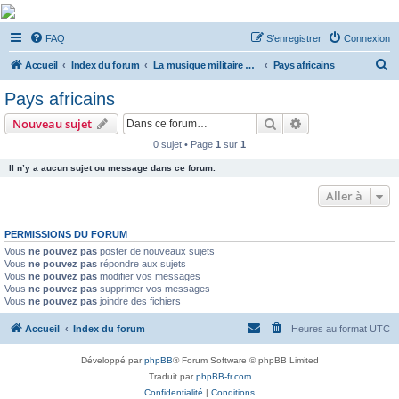
De Musicae Militari -
FAQ
S’enregistrer
Connexion
Forums
R
Forums de discussions
Accueil
Index du forum
La musique militaire à l'étranger
Pays africains
e
Pays africains
c
Rechercher
Recherche avanc
Nouveau sujet
h
0 sujet • Page
1
sur
1
e
Il n’y a aucun sujet ou message dans ce forum.
r
c
Aller à
h
PERMISSIONS DU FORUM
e
Vous
ne pouvez pas
poster de nouveaux sujets
r
Vous
ne pouvez pas
répondre aux sujets
Vous
ne pouvez pas
modifier vos messages
Vous
ne pouvez pas
supprimer vos messages
Vous
ne pouvez pas
joindre des fichiers
Accueil
Index du forum
Heures au format
UTC
Développé par
phpBB
® Forum Software © phpBB Limited
Traduit par
phpBB-fr.com
Confidentialité
|
Conditions