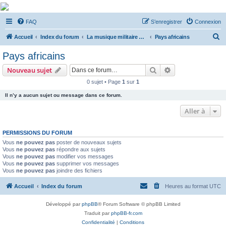
De Musicae Militari -
FAQ
S’enregistrer
Connexion
Forums
R
Forums de discussions
Accueil
Index du forum
La musique militaire à l'étranger
Pays africains
e
Pays africains
c
Rechercher
Recherche avanc
Nouveau sujet
h
0 sujet • Page
1
sur
1
e
Il n’y a aucun sujet ou message dans ce forum.
r
c
Aller à
h
PERMISSIONS DU FORUM
e
Vous
ne pouvez pas
poster de nouveaux sujets
r
Vous
ne pouvez pas
répondre aux sujets
Vous
ne pouvez pas
modifier vos messages
Vous
ne pouvez pas
supprimer vos messages
Vous
ne pouvez pas
joindre des fichiers
Accueil
Index du forum
Heures au format
UTC
Développé par
phpBB
® Forum Software © phpBB Limited
Traduit par
phpBB-fr.com
Confidentialité
|
Conditions