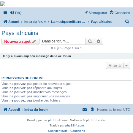
De Musicae Militari -
FAQ
S’enregistrer
Connexion
Forums
R
Forums de discussions
Accueil
Index du forum
La musique militaire à l'étranger
Pays africains
e
Pays africains
c
Rechercher
Recherche avanc
Nouveau sujet
h
0 sujet • Page
1
sur
1
e
Il n’y a aucun sujet ou message dans ce forum.
r
c
Aller à
h
PERMISSIONS DU FORUM
e
Vous
ne pouvez pas
poster de nouveaux sujets
r
Vous
ne pouvez pas
répondre aux sujets
Vous
ne pouvez pas
modifier vos messages
Vous
ne pouvez pas
supprimer vos messages
Vous
ne pouvez pas
joindre des fichiers
Accueil
Index du forum
Heures au format
UTC
Développé par
phpBB
® Forum Software © phpBB Limited
Traduit par
phpBB-fr.com
Confidentialité
|
Conditions