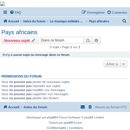
De Musicae Militari -
FAQ
S’enregistrer
Connexion
Forums
R
Forums de discussions
Accueil
Index du forum
La musique militaire à l'étranger
Pays africains
e
Pays africains
c
Rechercher
Recherche avanc
Nouveau sujet
h
0 sujet • Page
1
sur
1
e
Il n’y a aucun sujet ou message dans ce forum.
r
c
Aller à
h
PERMISSIONS DU FORUM
e
Vous
ne pouvez pas
poster de nouveaux sujets
r
Vous
ne pouvez pas
répondre aux sujets
Vous
ne pouvez pas
modifier vos messages
Vous
ne pouvez pas
supprimer vos messages
Vous
ne pouvez pas
joindre des fichiers
Accueil
Index du forum
Heures au format
UTC
Développé par
phpBB
® Forum Software © phpBB Limited
Traduit par
phpBB-fr.com
Confidentialité
|
Conditions