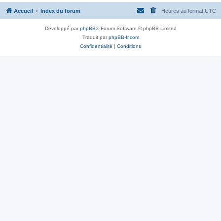
Accueil
Index du forum
Heures au format
UTC
Développé par
phpBB
® Forum Software © phpBB Limited
Traduit par
phpBB-fr.com
Confidentialité
|
Conditions