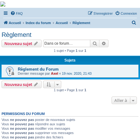
De Musicae Militari -
FAQ
S’enregistrer
Connexion
Forums
R
Forums de discussions
Accueil
Index du forum
Accueil
Règlement
e
Règlement
c
Rechercher
Recherche avanc
Nouveau sujet
h
1 sujet • Page
1
sur
1
e
Sujets
r
c
Règlement du Forum
Dernier message par
Axel
«
19 nov. 2020, 21:43
h
e
Nouveau sujet
1 sujet • Page
1
sur
1
r
Aller à
PERMISSIONS DU FORUM
Vous
ne pouvez pas
poster de nouveaux sujets
Vous
ne pouvez pas
répondre aux sujets
Vous
ne pouvez pas
modifier vos messages
Vous
ne pouvez pas
supprimer vos messages
Vous
ne pouvez pas
joindre des fichiers