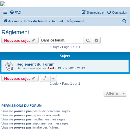
De Musicae Militari -
FAQ
S’enregistrer
Connexion
Forums
R
Forums de discussions
Accueil
Index du forum
Accueil
Règlement
e
Règlement
c
Rechercher
Recherche avanc
Nouveau sujet
h
1 sujet • Page
1
sur
1
e
Sujets
r
c
Règlement du Forum
Dernier message par
Axel
«
19 nov. 2020, 21:43
h
e
Nouveau sujet
1 sujet • Page
1
sur
1
r
Aller à
PERMISSIONS DU FORUM
Vous
ne pouvez pas
poster de nouveaux sujets
Vous
ne pouvez pas
répondre aux sujets
Vous
ne pouvez pas
modifier vos messages
Vous
ne pouvez pas
supprimer vos messages
Vous
ne pouvez pas
joindre des fichiers