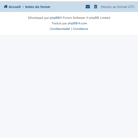
Accueil
Index du forum
Heures au format
UTC
Développé par
phpBB
® Forum Software © phpBB Limited
Traduit par
phpBB-fr.com
Confidentialité
|
Conditions