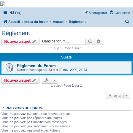
De Musicae Militari -
FAQ
S’enregistrer
Connexion
Forums
R
Forums de discussions
Accueil
Index du forum
Accueil
Règlement
e
Règlement
c
Rechercher
Recherche avanc
Nouveau sujet
h
1 sujet • Page
1
sur
1
e
Sujets
r
c
Règlement du Forum
Dernier message par
Axel
«
19 nov. 2020, 21:43
h
e
Nouveau sujet
1 sujet • Page
1
sur
1
r
Aller à
PERMISSIONS DU FORUM
Vous
ne pouvez pas
poster de nouveaux sujets
Vous
ne pouvez pas
répondre aux sujets
Vous
ne pouvez pas
modifier vos messages
Vous
ne pouvez pas
supprimer vos messages
Vous
ne pouvez pas
joindre des fichiers