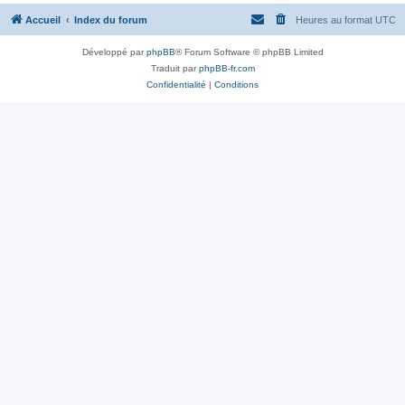
Accueil
Index du forum
Heures au format
UTC
Développé par
phpBB
® Forum Software © phpBB Limited
Traduit par
phpBB-fr.com
Confidentialité
|
Conditions