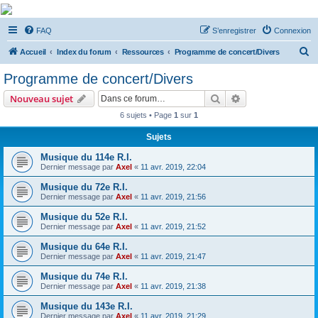
De Musicae Militari -
FAQ
S’enregistrer
Connexion
Forums
R
Forums de discussions
Accueil
Index du forum
Ressources
Programme de concert/Divers
e
Programme de concert/Divers
c
Rechercher
Recherche avanc
Nouveau sujet
h
6 sujets • Page
1
sur
1
e
Sujets
r
c
Musique du 114e R.I.
Dernier message par
Axel
«
11 avr. 2019, 22:04
h
Musique du 72e R.I.
e
Dernier message par
Axel
«
11 avr. 2019, 21:56
r
Musique du 52e R.I.
Dernier message par
Axel
«
11 avr. 2019, 21:52
Musique du 64e R.I.
Dernier message par
Axel
«
11 avr. 2019, 21:47
Musique du 74e R.I.
Dernier message par
Axel
«
11 avr. 2019, 21:38
Musique du 143e R.I.
Dernier message par
Axel
«
11 avr. 2019, 21:29