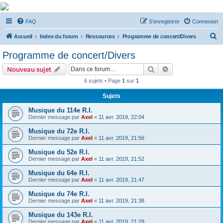
De Musicae Militari -
FAQ
S’enregistrer
Connexion
Forums
R
Forums de discussions
Accueil
Index du forum
Ressources
Programme de concert/Divers
e
Programme de concert/Divers
c
Rechercher
Recherche avanc
Nouveau sujet
h
6 sujets • Page
1
sur
1
e
Sujets
r
c
Musique du 114e R.I.
Dernier message par
Axel
«
11 avr. 2019, 22:04
h
Musique du 72e R.I.
e
Dernier message par
Axel
«
11 avr. 2019, 21:56
r
Musique du 52e R.I.
Dernier message par
Axel
«
11 avr. 2019, 21:52
Musique du 64e R.I.
Dernier message par
Axel
«
11 avr. 2019, 21:47
Musique du 74e R.I.
Dernier message par
Axel
«
11 avr. 2019, 21:38
Musique du 143e R.I.
Dernier message par
Axel
«
11 avr. 2019, 21:29