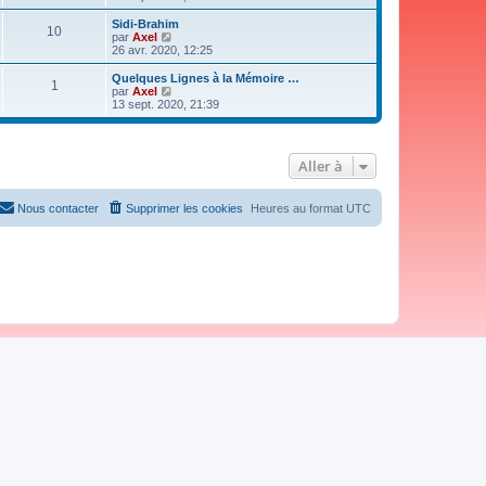
i
r
Sidi-Brahim
10
l
V
par
Axel
e
o
26 avr. 2020, 12:25
d
i
e
r
Quelques Lignes à la Mémoire …
1
r
l
V
par
Axel
n
e
o
13 sept. 2020, 21:39
i
d
i
e
e
r
r
r
l
m
n
e
Aller à
e
i
d
s
e
e
s
r
r
a
m
n
Nous contacter
Supprimer les cookies
Heures au format
UTC
g
e
i
e
s
e
s
r
a
m
g
e
e
s
s
a
g
e