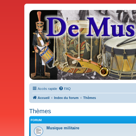
De Musicae Militari - Forums
Forums de discussions
Accès rapide
FAQ
Accueil
Index du forum
Thèmes
Thèmes
FORUM
Musique militaire