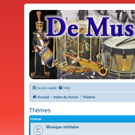
De Musicae Militari - Forums
Forums de discussions
Accès rapide
FAQ
Accueil
Index du forum
Thèmes
Thèmes
FORUM
Musique militaire