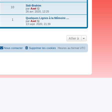
i
r
Sidi-Brahim
10
l
V
par
Axel
e
o
26 avr. 2020, 12:25
d
i
e
r
Quelques Lignes à la Mémoire …
1
r
l
V
par
Axel
n
e
o
13 sept. 2020, 21:39
i
d
i
e
e
r
r
r
l
m
n
e
Aller à
e
i
d
s
e
e
s
r
r
a
m
n
Nous contacter
Supprimer les cookies
Heures au format
UTC
g
e
i
e
s
e
s
r
a
m
g
e
e
s
s
a
g
e