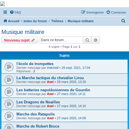
De Musicae Militari -
FAQ
S’enregistrer
Connexion
Forums
R
Forums de discussions
Accueil
Index du forum
Thèmes
Musique militaire
e
Musique militaire
c
Rechercher
Recherche avanc
Nouveau sujet
h
6 sujets • Page
1
sur
1
e
Sujets
r
c
l'école de trompettes
Dernier message par
tmitchell
«
29 sept. 2021, 17:04
h
Réponses :
2
e
La Marche tactique du chevalier Lirou
Dernier message par
Axel
«
28 mars 2020, 13:18
r
Les batteries napoléoniennes de Gourdin
Dernier message par
Axel
«
27 mars 2020, 14:11
Les Dragons de Noailles
Dernier message par
Axel
«
27 mars 2020, 14:10
Marche des Ratapoils
Dernier message par
Axel
«
27 mars 2020, 14:09
Marche de Robert Bruce