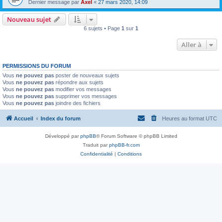
Dernier message par
Axel
«
27 mars 2020, 14:09
Nouveau sujet
6 sujets • Page
1
sur
1
Aller à
PERMISSIONS DU FORUM
Vous
ne pouvez pas
poster de nouveaux sujets
Vous
ne pouvez pas
répondre aux sujets
Vous
ne pouvez pas
modifier vos messages
Vous
ne pouvez pas
supprimer vos messages
Vous
ne pouvez pas
joindre des fichiers
Accueil
Index du forum
Heures au format
UTC
Développé par
phpBB
® Forum Software © phpBB Limited
Traduit par
phpBB-fr.com
Confidentialité
|
Conditions