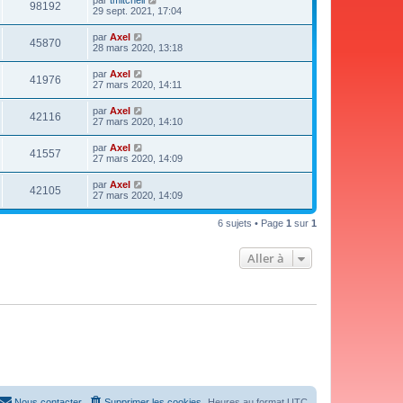
par
tmitchell
98192
29 sept. 2021, 17:04
par
Axel
45870
28 mars 2020, 13:18
par
Axel
41976
27 mars 2020, 14:11
par
Axel
42116
27 mars 2020, 14:10
par
Axel
41557
27 mars 2020, 14:09
par
Axel
42105
27 mars 2020, 14:09
6 sujets • Page
1
sur
1
Aller à
Nous contacter
Supprimer les cookies
Heures au format
UTC