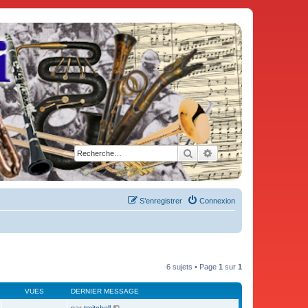
Rechercher
Recherche avancée
S’enregistrer
Connexion
6 sujets • Page
1
sur
1
VUES
DERNIER MESSAGE