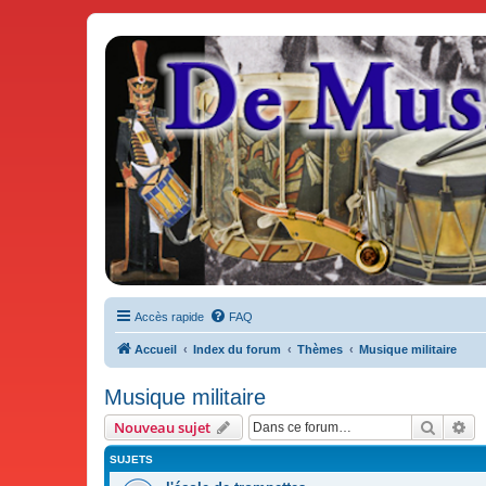
De Musicae Militari - Forums
Forums de discussions
Accès rapide
FAQ
Accueil
Index du forum
Thèmes
Musique militaire
Musique militaire
Recher
Re
Nouveau sujet
SUJETS