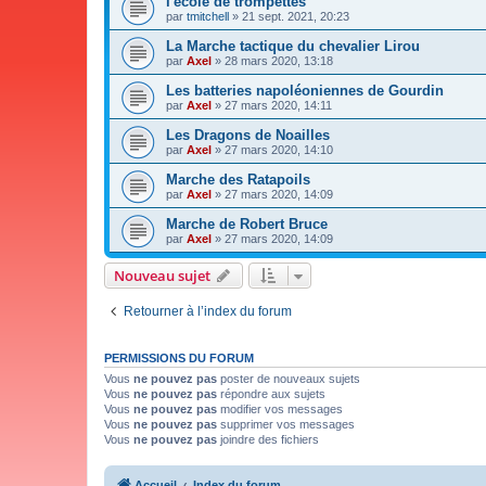
l'école de trompettes
par
tmitchell
»
21 sept. 2021, 20:23
La Marche tactique du chevalier Lirou
par
Axel
»
28 mars 2020, 13:18
Les batteries napoléoniennes de Gourdin
par
Axel
»
27 mars 2020, 14:11
Les Dragons de Noailles
par
Axel
»
27 mars 2020, 14:10
Marche des Ratapoils
par
Axel
»
27 mars 2020, 14:09
Marche de Robert Bruce
par
Axel
»
27 mars 2020, 14:09
Nouveau sujet
Retourner à l’index du forum
PERMISSIONS DU FORUM
Vous
ne pouvez pas
poster de nouveaux sujets
Vous
ne pouvez pas
répondre aux sujets
Vous
ne pouvez pas
modifier vos messages
Vous
ne pouvez pas
supprimer vos messages
Vous
ne pouvez pas
joindre des fichiers
Accueil
Index du forum