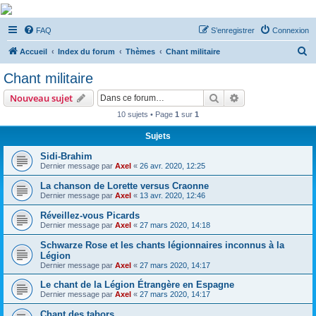
De Musicae Militari -
FAQ
S’enregistrer
Connexion
Forums
R
Forums de discussions
Accueil
Index du forum
Thèmes
Chant militaire
e
Chant militaire
c
Rechercher
Recherche avanc
Nouveau sujet
h
10 sujets • Page
1
sur
1
e
Sujets
r
c
Sidi-Brahim
Dernier message par
Axel
«
26 avr. 2020, 12:25
h
La chanson de Lorette versus Craonne
e
Dernier message par
Axel
«
13 avr. 2020, 12:46
r
Réveillez-vous Picards
Dernier message par
Axel
«
27 mars 2020, 14:18
Schwarze Rose et les chants légionnaires inconnus à la
Légion
Dernier message par
Axel
«
27 mars 2020, 14:17
Le chant de la Légion Étrangère en Espagne
Dernier message par
Axel
«
27 mars 2020, 14:17
Chant des tabors