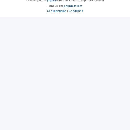
Développé par
phpBB
® Forum Software © phpBB Limited
Traduit par
phpBB-fr.com
Confidentialité
|
Conditions