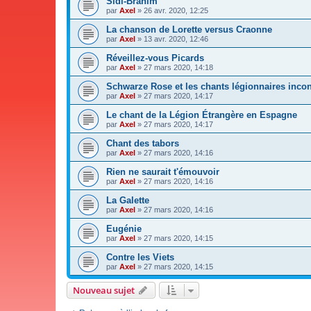
Sidi-Brahim
par
Axel
»
26 avr. 2020, 12:25
La chanson de Lorette versus Craonne
par
Axel
»
13 avr. 2020, 12:46
Réveillez-vous Picards
par
Axel
»
27 mars 2020, 14:18
Schwarze Rose et les chants légionnaires inco
par
Axel
»
27 mars 2020, 14:17
Le chant de la Légion Étrangère en Espagne
par
Axel
»
27 mars 2020, 14:17
Chant des tabors
par
Axel
»
27 mars 2020, 14:16
Rien ne saurait t'émouvoir
par
Axel
»
27 mars 2020, 14:16
La Galette
par
Axel
»
27 mars 2020, 14:16
Eugénie
par
Axel
»
27 mars 2020, 14:15
Contre les Viets
par
Axel
»
27 mars 2020, 14:15
Nouveau sujet