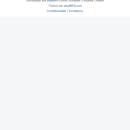
Développé par
phpBB
® Forum Software © phpBB Limited
Traduit par
phpBB-fr.com
Confidentialité
|
Conditions