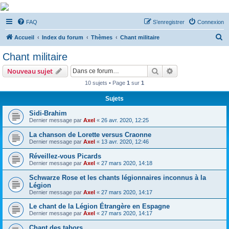
De Musicae Militari -
FAQ
S’enregistrer
Connexion
Forums
R
Forums de discussions
Accueil
Index du forum
Thèmes
Chant militaire
e
Chant militaire
c
Rechercher
Recherche avanc
Nouveau sujet
h
10 sujets • Page
1
sur
1
e
Sujets
r
c
Sidi-Brahim
Dernier message par
Axel
«
26 avr. 2020, 12:25
h
La chanson de Lorette versus Craonne
e
Dernier message par
Axel
«
13 avr. 2020, 12:46
r
Réveillez-vous Picards
Dernier message par
Axel
«
27 mars 2020, 14:18
Schwarze Rose et les chants légionnaires inconnus à la
Légion
Dernier message par
Axel
«
27 mars 2020, 14:17
Le chant de la Légion Étrangère en Espagne
Dernier message par
Axel
«
27 mars 2020, 14:17
Chant des tabors