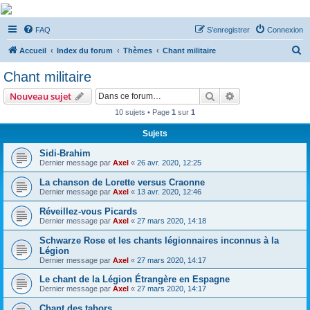
De Musicae Militari -
FAQ
S’enregistrer
Connexion
Forums
R
Forums de discussions
Accueil
Index du forum
Thèmes
Chant militaire
e
Chant militaire
c
Rechercher
Recherche avanc
Nouveau sujet
h
10 sujets • Page
1
sur
1
e
Sujets
r
c
Sidi-Brahim
Dernier message par
Axel
«
26 avr. 2020, 12:25
h
La chanson de Lorette versus Craonne
e
Dernier message par
Axel
«
13 avr. 2020, 12:46
r
Réveillez-vous Picards
Dernier message par
Axel
«
27 mars 2020, 14:18
Schwarze Rose et les chants légionnaires inconnus à la
Légion
Dernier message par
Axel
«
27 mars 2020, 14:17
Le chant de la Légion Étrangère en Espagne
Dernier message par
Axel
«
27 mars 2020, 14:17
Chant des tabors