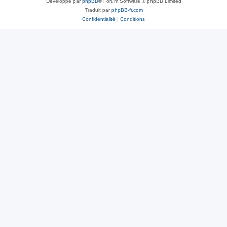
Développé par
phpBB
® Forum Software © phpBB Limited
Traduit par
phpBB-fr.com
Confidentialité
|
Conditions