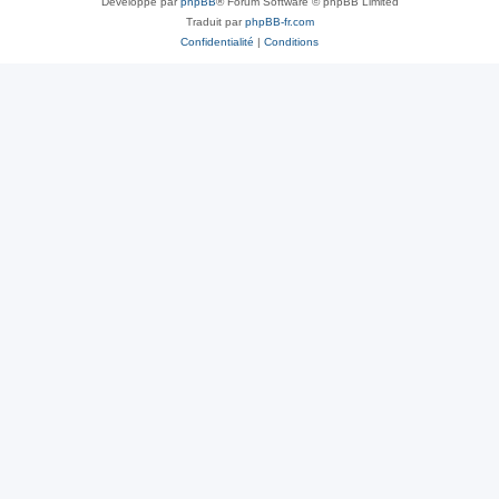
Développé par
phpBB
® Forum Software © phpBB Limited
Traduit par
phpBB-fr.com
Confidentialité
|
Conditions