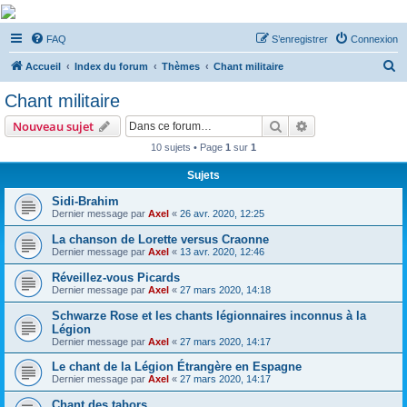
De Musicae Militari -
FAQ
S’enregistrer
Connexion
Forums
R
Forums de discussions
Accueil
Index du forum
Thèmes
Chant militaire
e
Chant militaire
c
Rechercher
Recherche avanc
Nouveau sujet
h
10 sujets • Page
1
sur
1
e
Sujets
r
c
Sidi-Brahim
Dernier message par
Axel
«
26 avr. 2020, 12:25
h
La chanson de Lorette versus Craonne
e
Dernier message par
Axel
«
13 avr. 2020, 12:46
r
Réveillez-vous Picards
Dernier message par
Axel
«
27 mars 2020, 14:18
Schwarze Rose et les chants légionnaires inconnus à la
Légion
Dernier message par
Axel
«
27 mars 2020, 14:17
Le chant de la Légion Étrangère en Espagne
Dernier message par
Axel
«
27 mars 2020, 14:17
Chant des tabors