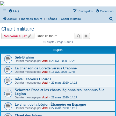
De Musicae Militari -
FAQ
S’enregistrer
Connexion
Forums
R
Forums de discussions
Accueil
Index du forum
Thèmes
Chant militaire
e
Chant militaire
c
Rechercher
Recherche avanc
Nouveau sujet
h
10 sujets • Page
1
sur
1
e
Sujets
r
c
Sidi-Brahim
Dernier message par
Axel
«
26 avr. 2020, 12:25
h
La chanson de Lorette versus Craonne
e
Dernier message par
Axel
«
13 avr. 2020, 12:46
r
Réveillez-vous Picards
Dernier message par
Axel
«
27 mars 2020, 14:18
Schwarze Rose et les chants légionnaires inconnus à la
Légion
Dernier message par
Axel
«
27 mars 2020, 14:17
Le chant de la Légion Étrangère en Espagne
Dernier message par
Axel
«
27 mars 2020, 14:17
Chant des tabors