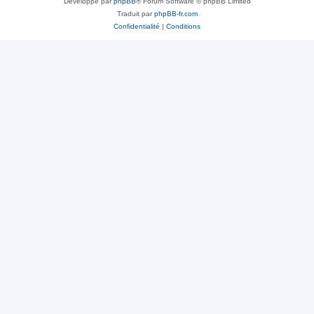
Développé par
phpBB
® Forum Software © phpBB Limited
Traduit par
phpBB-fr.com
Confidentialité
|
Conditions