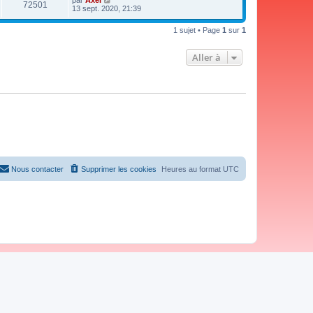
par
Axel
72501
13 sept. 2020, 21:39
1 sujet • Page
1
sur
1
Aller à
Nous contacter
Supprimer les cookies
Heures au format
UTC