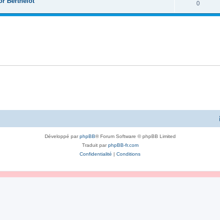
r Berthelot
0
Développé par
phpBB
® Forum Software © phpBB Limited
Traduit par
phpBB-fr.com
Confidentialité
|
Conditions