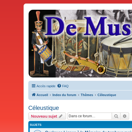
De Musicae Militari - Forums
Forums de discussions
Accès rapide
FAQ
Accueil
Index du forum
Thèmes
Céleustique
Céleustique
Recher
Re
Nouveau sujet
SUJETS