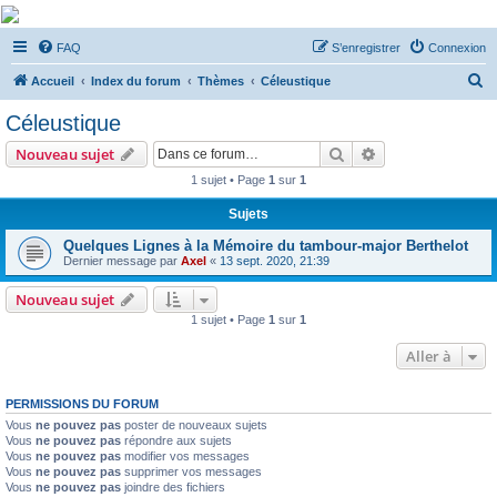
De Musicae Militari -
FAQ
S’enregistrer
Connexion
Forums
R
Forums de discussions
Accueil
Index du forum
Thèmes
Céleustique
e
Céleustique
c
Rechercher
Recherche avanc
Nouveau sujet
h
1 sujet • Page
1
sur
1
e
Sujets
r
c
Quelques Lignes à la Mémoire du tambour-major Berthelot
Dernier message par
Axel
«
13 sept. 2020, 21:39
h
e
Nouveau sujet
1 sujet • Page
1
sur
1
r
Aller à
PERMISSIONS DU FORUM
Vous
ne pouvez pas
poster de nouveaux sujets
Vous
ne pouvez pas
répondre aux sujets
Vous
ne pouvez pas
modifier vos messages
Vous
ne pouvez pas
supprimer vos messages
Vous
ne pouvez pas
joindre des fichiers