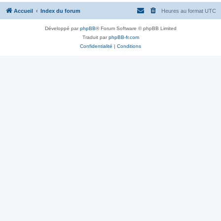
Accueil
Index du forum
Heures au format
UTC
Développé par
phpBB
® Forum Software © phpBB Limited
Traduit par
phpBB-fr.com
Confidentialité
|
Conditions