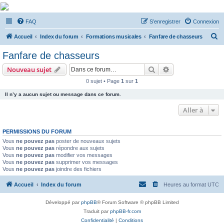
De Musicae Militari -
FAQ
S’enregistrer
Connexion
Forums
R
Forums de discussions
Accueil
Index du forum
Formations musicales
Fanfare de chasseurs
e
Fanfare de chasseurs
c
Rechercher
Recherche avanc
Nouveau sujet
h
0 sujet • Page
1
sur
1
e
Il n’y a aucun sujet ou message dans ce forum.
r
c
Aller à
h
PERMISSIONS DU FORUM
e
Vous
ne pouvez pas
poster de nouveaux sujets
r
Vous
ne pouvez pas
répondre aux sujets
Vous
ne pouvez pas
modifier vos messages
Vous
ne pouvez pas
supprimer vos messages
Vous
ne pouvez pas
joindre des fichiers
Accueil
Index du forum
Heures au format
UTC
Développé par
phpBB
® Forum Software © phpBB Limited
Traduit par
phpBB-fr.com
Confidentialité
|
Conditions