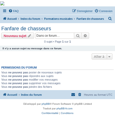
De Musicae Militari -
FAQ
S’enregistrer
Connexion
Forums
R
Forums de discussions
Accueil
Index du forum
Formations musicales
Fanfare de chasseurs
e
Fanfare de chasseurs
c
Rechercher
Recherche avanc
Nouveau sujet
h
0 sujet • Page
1
sur
1
e
Il n’y a aucun sujet ou message dans ce forum.
r
c
Aller à
h
PERMISSIONS DU FORUM
e
Vous
ne pouvez pas
poster de nouveaux sujets
r
Vous
ne pouvez pas
répondre aux sujets
Vous
ne pouvez pas
modifier vos messages
Vous
ne pouvez pas
supprimer vos messages
Vous
ne pouvez pas
joindre des fichiers
Accueil
Index du forum
Heures au format
UTC
Développé par
phpBB
® Forum Software © phpBB Limited
Traduit par
phpBB-fr.com
Confidentialité
|
Conditions