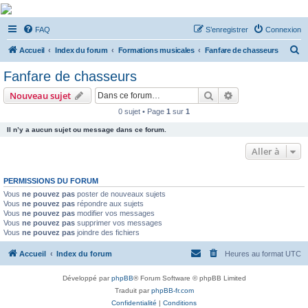
De Musicae Militari -
FAQ
S’enregistrer
Connexion
Forums
R
Forums de discussions
Accueil
Index du forum
Formations musicales
Fanfare de chasseurs
e
Fanfare de chasseurs
c
Rechercher
Recherche avanc
Nouveau sujet
h
0 sujet • Page
1
sur
1
e
Il n’y a aucun sujet ou message dans ce forum.
r
c
Aller à
h
PERMISSIONS DU FORUM
e
Vous
ne pouvez pas
poster de nouveaux sujets
r
Vous
ne pouvez pas
répondre aux sujets
Vous
ne pouvez pas
modifier vos messages
Vous
ne pouvez pas
supprimer vos messages
Vous
ne pouvez pas
joindre des fichiers
Accueil
Index du forum
Heures au format
UTC
Développé par
phpBB
® Forum Software © phpBB Limited
Traduit par
phpBB-fr.com
Confidentialité
|
Conditions