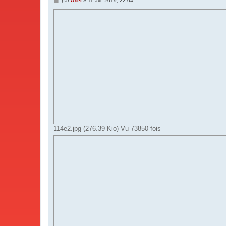
par
Axel
»
11 avr. 2019, 22:04
e
s
s
a
g
e
114e2.jpg (276.39 Kio) Vu 73850 fois