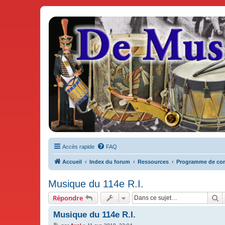
De Musicae Militari - Forums
Forums de discussions
Accès rapide
FAQ
Accueil
Index du forum
Ressources
Programme de con
Musique du 114e R.I.
R
Répondre
Musique du 114e R.I.
M