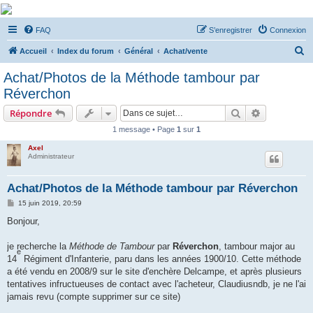
De Musicae Militari -
FAQ
S’enregistrer
Connexion
Forums
R
Forums de discussions
Accueil
Index du forum
Général
Achat/vente
e
Achat/Photos de la Méthode tambour par
c
Réverchon
h
Rechercher
Recherche 
Répondre
e
1 message • Page
1
sur
1
r
Axel
c
Administrateur
h
e
Achat/Photos de la Méthode tambour par Réverchon
r
M
15 juin 2019, 20:59
e
s
Bonjour,
s
a
g
je recherche la
Méthode de Tambour
par
Réverchon
, tambour major au
e
e
14
Régiment d'Infanterie, paru dans les années 1900/10. Cette méthode
a été vendu en 2008/9 sur le site d'enchère Delcampe, et après plusieurs
tentatives infructueuses de contact avec l'acheteur, Claudiusndb, je ne l'ai
jamais revu (compte supprimer sur ce site)