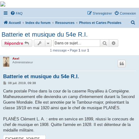
De Musicae Militari -
FAQ
S’enregistrer
Connexion
Forums
R
Forums de discussions
Accueil
Index du forum
Ressources
Photos et Cartes Postales
e
Batterie et musique du 54e R.I.
c
Rechercher
Recherche 
Répondre
h
1 message • Page
1
sur
1
e
Axel
r
Administrateur
c
h
Batterie et musique du 54e R.I.
e
M
08 juil. 2019, 09:38
e
r
s
Carte postale Prise dans la cour de la caserne Royallieu à Compiègne.
s
Malheureusement elle deviendra un camp d'internement durant la Second
a
g
Guerre Mondiale. Elle est annotée par le Tambour-major, présentant la
e
classe 18/19 en mai 1920 ainsi que le chef de musique PLANÈS.
PLANÈS Clément L. A. : entre en service en 1899, réussi le concours de
chef de musique en 1908. Quitte l'armée en 1928. Il est détenteur de la
médaille militaire.