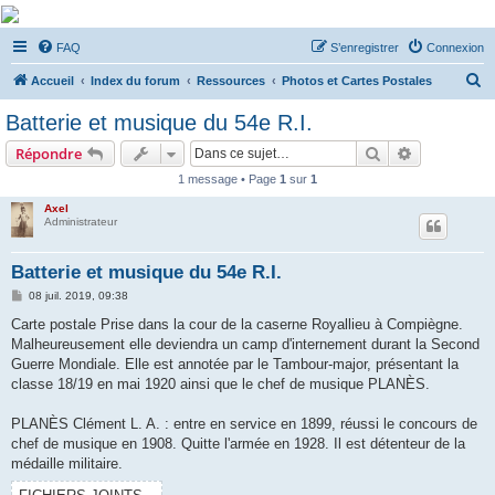
De Musicae Militari -
FAQ
S’enregistrer
Connexion
Forums
R
Forums de discussions
Accueil
Index du forum
Ressources
Photos et Cartes Postales
e
Batterie et musique du 54e R.I.
c
Rechercher
Recherche 
Répondre
h
1 message • Page
1
sur
1
e
Axel
r
Administrateur
c
h
Batterie et musique du 54e R.I.
e
M
08 juil. 2019, 09:38
e
r
s
Carte postale Prise dans la cour de la caserne Royallieu à Compiègne.
s
Malheureusement elle deviendra un camp d'internement durant la Second
a
g
Guerre Mondiale. Elle est annotée par le Tambour-major, présentant la
e
classe 18/19 en mai 1920 ainsi que le chef de musique PLANÈS.
PLANÈS Clément L. A. : entre en service en 1899, réussi le concours de
chef de musique en 1908. Quitte l'armée en 1928. Il est détenteur de la
médaille militaire.