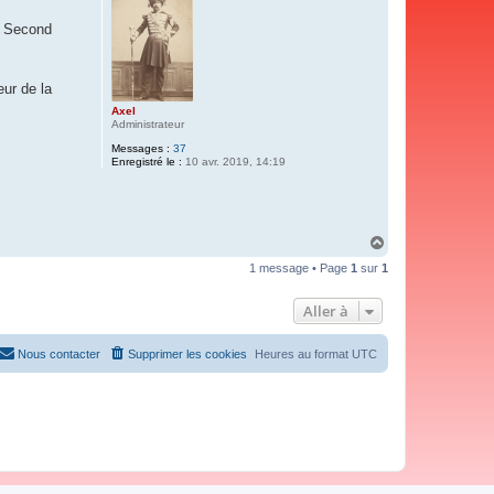
a Second
ur de la
Axel
Administrateur
Messages :
37
Enregistré le :
10 avr. 2019, 14:19
H
a
1 message • Page
1
sur
1
u
t
Aller à
Nous contacter
Supprimer les cookies
Heures au format
UTC