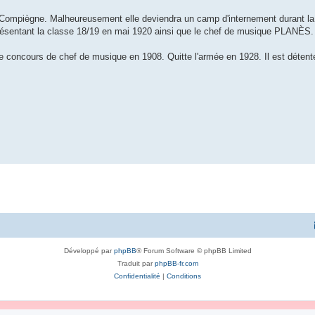
 à Compiègne. Malheureusement elle deviendra un camp d'internement durant l
présentant la classe 18/19 en mai 1920 ainsi que le chef de musique PLANÈS.
 concours de chef de musique en 1908. Quitte l'armée en 1928. Il est détente
Développé par
phpBB
® Forum Software © phpBB Limited
Traduit par
phpBB-fr.com
Confidentialité
|
Conditions