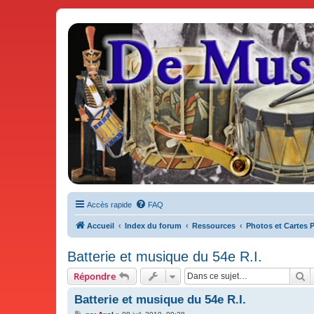
De Musicae Militari - Forums
Forums de discussions
Accès rapide
FAQ
Accueil
Index du forum
Ressources
Photos et Cartes 
Batterie et musique du 54e R.I.
R
Répondre
Batterie et musique du 54e R.I.
M