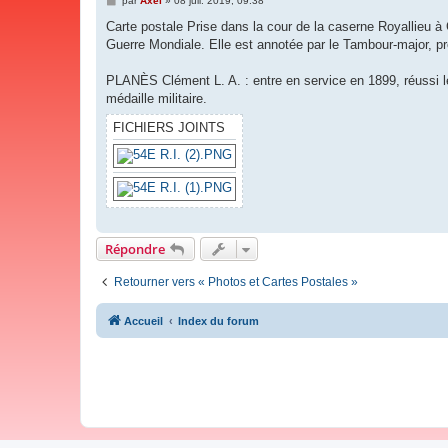
par
Axel
»
08 juil. 2019, 09:38
e
s
Carte postale Prise dans la cour de la caserne Royallieu
s
Guerre Mondiale. Elle est annotée par le Tambour-major, 
a
g
e
PLANÈS Clément L. A. : entre en service en 1899, réussi le
médaille militaire.
FICHIERS JOINTS
Répondre
Retourner vers « Photos et Cartes Postales »
Accueil
Index du forum