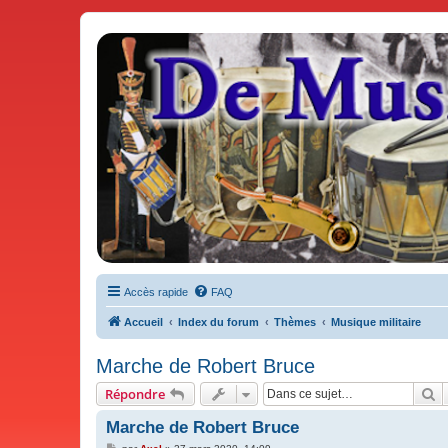
De Musicae Militari - Forums
Forums de discussions
Accès rapide
FAQ
Accueil
Index du forum
Thèmes
Musique militaire
Marche de Robert Bruce
R
Répondre
Marche de Robert Bruce
M