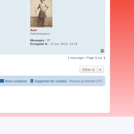
Axel
Administrateur
Messages :
37
Enregistré le :
10 avr. 2019, 14:19
H
a
1 message • Page
1
sur
1
u
t
Aller à
Nous contacter
Supprimer les cookies
Heures au format
UTC