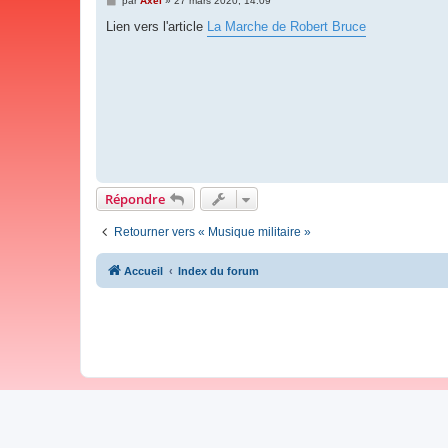
par
Axel
»
27 mars 2020, 14:09
e
s
Lien vers l'article
La Marche de Robert Bruce
s
a
g
e
Répondre
Retourner vers « Musique militaire »
Accueil
Index du forum