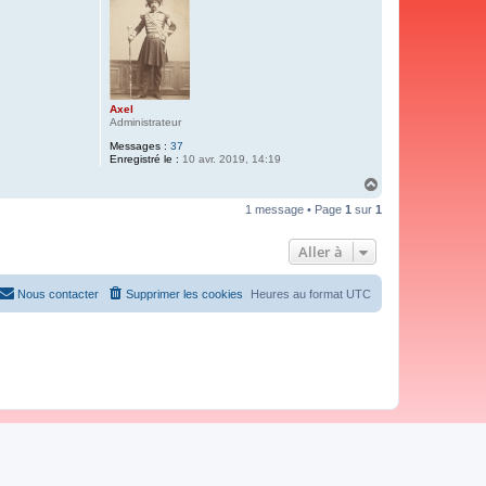
Axel
Administrateur
Messages :
37
Enregistré le :
10 avr. 2019, 14:19
H
a
1 message • Page
1
sur
1
u
t
Aller à
Nous contacter
Supprimer les cookies
Heures au format
UTC