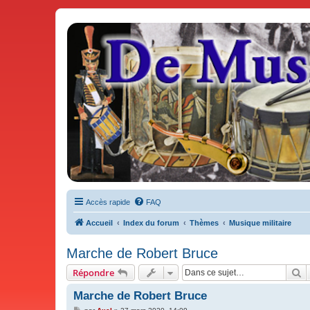
De Musicae Militari - Forums
Forums de discussions
Accès rapide
FAQ
Accueil
Index du forum
Thèmes
Musique militaire
Marche de Robert Bruce
R
Répondre
Marche de Robert Bruce
M