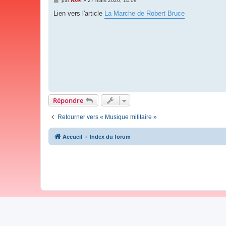
par
Axel
»
27 mars 2020, 14:09
e
s
Lien vers l'article
La Marche de Robert Bruce
s
a
g
e
Répondre
Retourner vers « Musique militaire »
Accueil
Index du forum