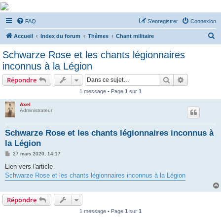
De Musicae Militari -
FAQ
S’enregistrer
Connexion
Forums
R
Forums de discussions
Accueil
Index du forum
Thèmes
Chant militaire
e
Schwarze Rose et les chants légionnaires
c
inconnus à la Légion
h
Rechercher
Recherche 
Répondre
e
1 message • Page
1
sur
1
r
Axel
c
Administrateur
h
e
Schwarze Rose et les chants légionnaires inconnus à
la Légion
r
M
27 mars 2020, 14:17
e
s
Lien vers l'article
s
Schwarze Rose et les chants légionnaires inconnus à la Légion
a
g
e
Répondre
1 message • Page
1
sur
1