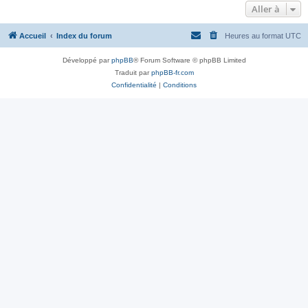
Aller à
Accueil
Index du forum
Heures au format
UTC
Développé par
phpBB
® Forum Software © phpBB Limited
Traduit par
phpBB-fr.com
Confidentialité
|
Conditions