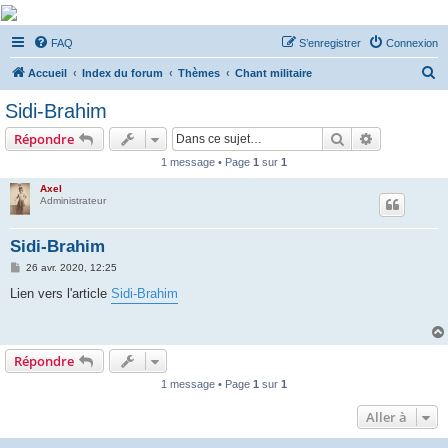
De Musicae Militari -
FAQ
S’enregistrer
Connexion
Forums
R
Forums de discussions
Accueil
Index du forum
Thèmes
Chant militaire
e
Sidi-Brahim
c
Rechercher
Recherche 
Répondre
h
1 message • Page
1
sur
1
e
Axel
r
Administrateur
c
h
Sidi-Brahim
e
M
26 avr. 2020, 12:25
e
r
s
Lien vers l'article
Sidi-Brahim
s
a
g
e
Répondre
1 message • Page
1
sur
1
Aller à