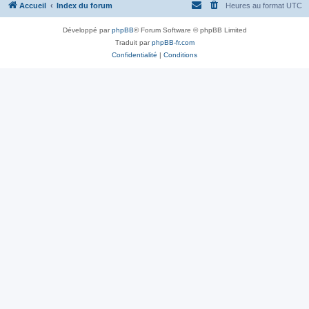
Accueil
Index du forum
Heures au format
UTC
Développé par
phpBB
® Forum Software © phpBB Limited
Traduit par
phpBB-fr.com
Confidentialité
|
Conditions