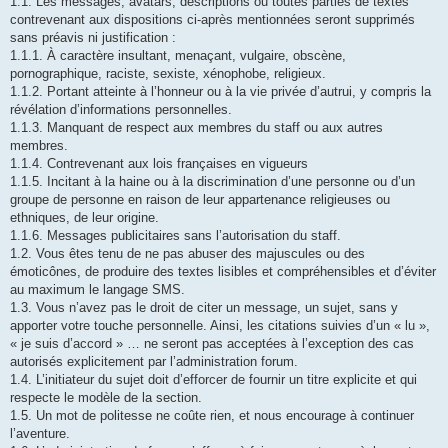
1.1. Les messages, avatars, descriptions ou toutes parties de textes
contrevenant aux dispositions ci-après mentionnées seront supprimés
sans préavis ni justification :
1.1.1. À caractère insultant, menaçant, vulgaire, obscène,
pornographique, raciste, sexiste, xénophobe, religieux.
1.1.2. Portant atteinte à l’honneur ou à la vie privée d’autrui, y compris la
révélation d’informations personnelles.
1.1.3. Manquant de respect aux membres du staff ou aux autres
membres.
1.1.4. Contrevenant aux lois françaises en vigueurs
1.1.5. Incitant à la haine ou à la discrimination d’une personne ou d’un
groupe de personne en raison de leur appartenance religieuses ou
ethniques, de leur origine.
1.1.6. Messages publicitaires sans l’autorisation du staff.
1.2. Vous êtes tenu de ne pas abuser des majuscules ou des
émoticônes, de produire des textes lisibles et compréhensibles et d’éviter
au maximum le langage SMS.
1.3. Vous n’avez pas le droit de citer un message, un sujet, sans y
apporter votre touche personnelle. Ainsi, les citations suivies d’un « lu »,
« je suis d’accord » … ne seront pas acceptées à l’exception des cas
autorisés explicitement par l’administration forum.
1.4. L’initiateur du sujet doit d’efforcer de fournir un titre explicite et qui
respecte le modèle de la section.
1.5. Un mot de politesse ne coûte rien, et nous encourage à continuer
l’aventure.