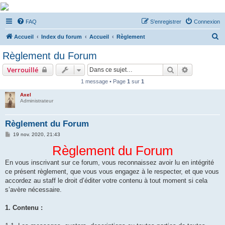
De Musicae Militari -
FAQ
S’enregistrer
Connexion
Forums
R
Forums de discussions
Accueil
Index du forum
Accueil
Règlement
e
Règlement du Forum
c
Rechercher
Recherche 
Verrouillé
h
1 message • Page
1
sur
1
e
Axel
r
Administrateur
c
h
Règlement du Forum
e
M
19 nov. 2020, 21:43
e
r
s
Règlement du Forum
s
a
En vous inscrivant sur ce forum, vous reconnaissez avoir lu en intégrité
g
e
ce présent règlement, que vous vous engagez à le respecter, et que vous
accordez au staff le droit d’éditer votre contenu à tout moment si cela
s’avère nécessaire.
1. Contenu :