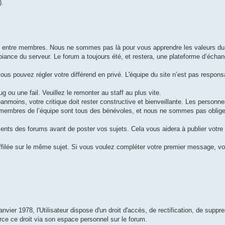
).
l entre membres. Nous ne sommes pas là pour vous apprendre les valeurs du 
mbiance du serveur. Le forum a toujours été, et restera, une plateforme d’écha
s pouvez régler votre différend en privé. L'équipe du site n’est pas respon
 ou une fail. Veuillez le remonter au staff au plus vite.
éanmoins, votre critique doit rester constructive et bienveillante. Les personne
s membres de l’équipe sont tous des bénévoles, et nous ne sommes pas oblige
ements des forums avant de poster vos sujets. Cela vous aidera à publier votre
ffilée sur le même sujet. Si vous voulez compléter votre premier message, 
anvier 1978, l'Utilisateur dispose d'un droit d'accès, de rectification, de suppr
rce ce droit via son espace personnel sur le forum.