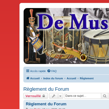
De Musicae Militari - Forums
Forums de discussions
Accès rapide
FAQ
Accueil
Index du forum
Accueil
Règlement
Règlement du Forum
R
Verrouillé
Règlement du Forum
M