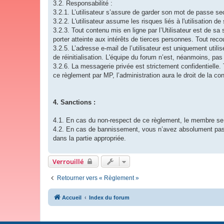
3.2. Responsabilité :
3.2.1. L’utilisateur s’assure de garder son mot de passe sec
3.2.2. L'utilisateur assume les risques liés à l'utilisation d
3.2.3. Tout contenu mis en ligne par l’Utilisateur est de sa
porter atteinte aux intérêts de tierces personnes. Tout recou
3.2.5. L’adresse e-mail de l’utilisateur est uniquement uti
de réinitialisation. L'équipe du forum n’est, néanmoins, pas 
3.2.6. La messagerie privée est strictement confidentielle. 
ce règlement par MP, l’administration aura le droit de la con
4. Sanctions :
4.1. En cas du non-respect de ce règlement, le membre se ve
4.2. En cas de bannissement, vous n’avez absolument pas
dans la partie appropriée.
Verrouillé
Retourner vers « Règlement »
Accueil
Index du forum