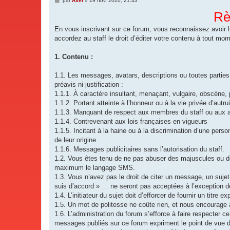
par
Axel
»
19 nov. 2020, 21:43
e
s
Rè
s
a
En vous inscrivant sur ce forum, vous reconnaissez avoir l
g
e
accordez au staff le droit d’éditer votre contenu à tout mo
1. Contenu :
1.1. Les messages, avatars, descriptions ou toutes partie
préavis ni justification :
1.1.1. À caractère insultant, menaçant, vulgaire, obscène, 
1.1.2. Portant atteinte à l’honneur ou à la vie privée d’autr
1.1.3. Manquant de respect aux membres du staff ou aux 
1.1.4. Contrevenant aux lois françaises en vigueurs
1.1.5. Incitant à la haine ou à la discrimination d’une per
de leur origine.
1.1.6. Messages publicitaires sans l’autorisation du staff.
1.2. Vous êtes tenu de ne pas abuser des majuscules ou de
maximum le langage SMS.
1.3. Vous n’avez pas le droit de citer un message, un sujet,
suis d’accord » … ne seront pas acceptées à l’exception de
1.4. L’initiateur du sujet doit d’efforcer de fournir un titre e
1.5. Un mot de politesse ne coûte rien, et nous encourage à
1.6. L’administration du forum s’efforce à faire respecter ce
messages publiés sur ce forum expriment le point de vue de 