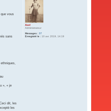
t que vous
Axel
Administrateur
Messages :
37
imés sans
Enregistré le :
10 avr. 2019, 14:19
 ethniques,
 au
u », « je
eci dit, les
excepté les