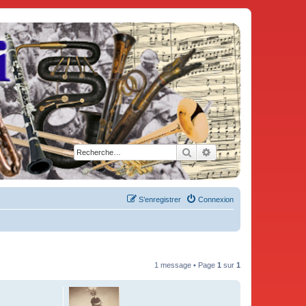
Rechercher
Recherche avancée
S’enregistrer
Connexion
1 message • Page
1
sur
1