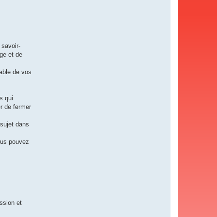
savoir-
nge et de
sable de vos
s qui
r de fermer
 sujet dans
vous pouvez
ession et