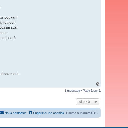
.
nus pouvant
ilisateur.
asse en cas
teur.
ractions à
annissement
H
a
1 message • Page
1
sur
1
u
t
Aller à
Nous contacter
Supprimer les cookies
Heures au format
UTC