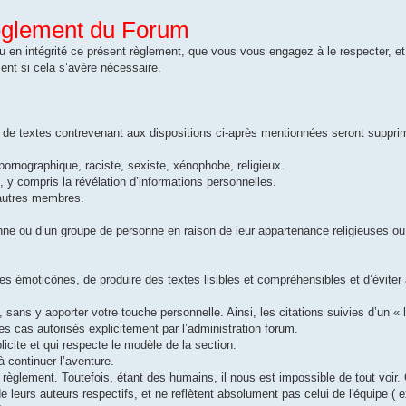
glement du Forum
u en intégrité ce présent règlement, que vous vous engagez à le respecter, e
ment si cela s’avère nécessaire.
s de textes contrevenant aux dispositions ci-après mentionnées seront suppr
pornographique, raciste, sexiste, xénophobe, religieux.
ui, y compris la révélation d’informations personnelles.
autres membres.
sonne ou d’un groupe de personne en raison de leur appartenance religieuses ou
s émoticônes, de produire des textes lisibles et compréhensibles et d’éviter
 sans y apporter votre touche personnelle. Ainsi, les citations suivies d’un « l
s cas autorisés explicitement par l’administration forum.
xplicite et qui respecte le modèle de la section.
 continuer l’aventure.
 règlement. Toutefois, étant des humains, il nous est impossible de tout voir. C
leurs auteurs respectifs, et ne reflètent absolument pas celui de l'équipe ( 