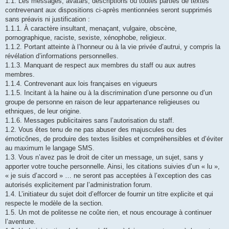
1.1. Les messages, avatars, descriptions ou toutes parties de textes
contrevenant aux dispositions ci-après mentionnées seront supprimés
sans préavis ni justification :
1.1.1. À caractère insultant, menaçant, vulgaire, obscène,
pornographique, raciste, sexiste, xénophobe, religieux.
1.1.2. Portant atteinte à l’honneur ou à la vie privée d’autrui, y compris la
révélation d’informations personnelles.
1.1.3. Manquant de respect aux membres du staff ou aux autres
membres.
1.1.4. Contrevenant aux lois françaises en vigueurs
1.1.5. Incitant à la haine ou à la discrimination d’une personne ou d’un
groupe de personne en raison de leur appartenance religieuses ou
ethniques, de leur origine.
1.1.6. Messages publicitaires sans l’autorisation du staff.
1.2. Vous êtes tenu de ne pas abuser des majuscules ou des
émoticônes, de produire des textes lisibles et compréhensibles et d’éviter
au maximum le langage SMS.
1.3. Vous n’avez pas le droit de citer un message, un sujet, sans y
apporter votre touche personnelle. Ainsi, les citations suivies d’un « lu »,
« je suis d’accord » … ne seront pas acceptées à l’exception des cas
autorisés explicitement par l’administration forum.
1.4. L’initiateur du sujet doit d’efforcer de fournir un titre explicite et qui
respecte le modèle de la section.
1.5. Un mot de politesse ne coûte rien, et nous encourage à continuer
l’aventure.