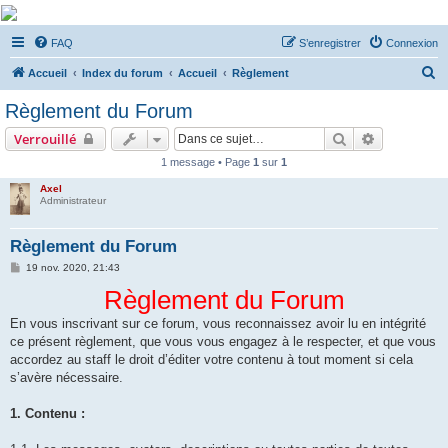
De Musicae Militari -
FAQ
S’enregistrer
Connexion
Forums
R
Forums de discussions
Accueil
Index du forum
Accueil
Règlement
e
Règlement du Forum
c
Rechercher
Recherche 
Verrouillé
h
1 message • Page
1
sur
1
e
Axel
r
Administrateur
c
h
Règlement du Forum
e
M
19 nov. 2020, 21:43
e
r
s
Règlement du Forum
s
a
En vous inscrivant sur ce forum, vous reconnaissez avoir lu en intégrité
g
e
ce présent règlement, que vous vous engagez à le respecter, et que vous
accordez au staff le droit d’éditer votre contenu à tout moment si cela
s’avère nécessaire.
1. Contenu :