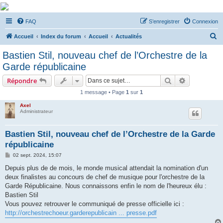
De Musicae Militari -
FAQ
S’enregistrer
Connexion
Forums
R
Forums de discussions
Accueil
Index du forum
Accueil
Actualités
e
Bastien Stil, nouveau chef de l’Orchestre de la
c
Garde républicaine
h
Rechercher
Recherche 
Répondre
e
1 message • Page
1
sur
1
r
Axel
c
Administrateur
h
e
Bastien Stil, nouveau chef de l’Orchestre de la Garde
républicaine
r
M
02 sept. 2024, 15:07
e
s
Depuis plus de de mois, le monde musical attendait la nomination d'un
s
deux finalistes au concours de chef de musique pour l'orchestre de la
a
g
Garde Républicaine. Nous connaissons enfin le nom de l'heureux élu :
e
Bastien Stil
Vous pouvez retrouver le communiqué de presse officielle ici :
http://orchestrechoeur.garderepublicain ... presse.pdf