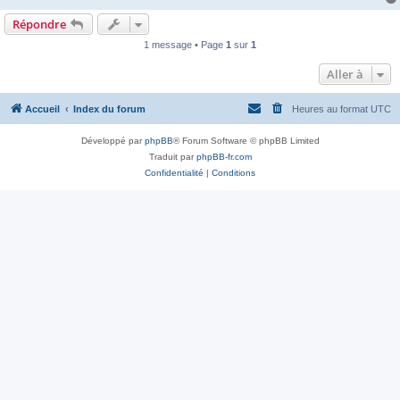
Répondre
1 message • Page
1
sur
1
Aller à
Accueil
Index du forum
Heures au format
UTC
Développé par
phpBB
® Forum Software © phpBB Limited
Traduit par
phpBB-fr.com
Confidentialité
|
Conditions