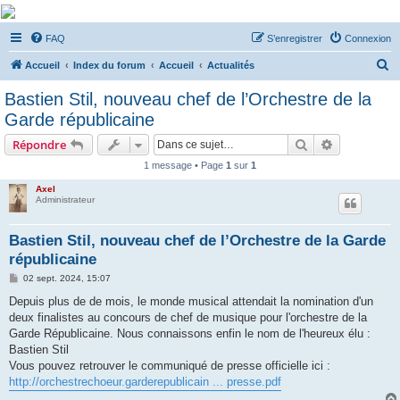
De Musicae Militari -
FAQ
S’enregistrer
Connexion
Forums
R
Forums de discussions
Accueil
Index du forum
Accueil
Actualités
e
Bastien Stil, nouveau chef de l’Orchestre de la
c
Garde républicaine
h
Rechercher
Recherche 
Répondre
e
1 message • Page
1
sur
1
r
Axel
c
Administrateur
h
e
Bastien Stil, nouveau chef de l’Orchestre de la Garde
républicaine
r
M
02 sept. 2024, 15:07
e
s
Depuis plus de de mois, le monde musical attendait la nomination d'un
s
deux finalistes au concours de chef de musique pour l'orchestre de la
a
g
Garde Républicaine. Nous connaissons enfin le nom de l'heureux élu :
e
Bastien Stil
Vous pouvez retrouver le communiqué de presse officielle ici :
http://orchestrechoeur.garderepublicain ... presse.pdf