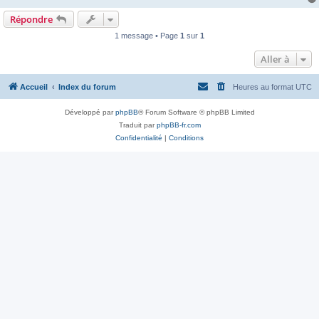
Répondre
1 message • Page
1
sur
1
Aller à
Accueil
Index du forum
Heures au format
UTC
Développé par
phpBB
® Forum Software © phpBB Limited
Traduit par
phpBB-fr.com
Confidentialité
|
Conditions