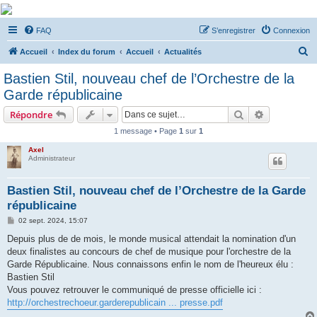
De Musicae Militari -
FAQ
S’enregistrer
Connexion
Forums
R
Forums de discussions
Accueil
Index du forum
Accueil
Actualités
e
Bastien Stil, nouveau chef de l’Orchestre de la
c
Garde républicaine
h
Rechercher
Recherche 
Répondre
e
1 message • Page
1
sur
1
r
Axel
c
Administrateur
h
e
Bastien Stil, nouveau chef de l’Orchestre de la Garde
républicaine
r
M
02 sept. 2024, 15:07
e
s
Depuis plus de de mois, le monde musical attendait la nomination d'un
s
deux finalistes au concours de chef de musique pour l'orchestre de la
a
g
Garde Républicaine. Nous connaissons enfin le nom de l'heureux élu :
e
Bastien Stil
Vous pouvez retrouver le communiqué de presse officielle ici :
http://orchestrechoeur.garderepublicain ... presse.pdf