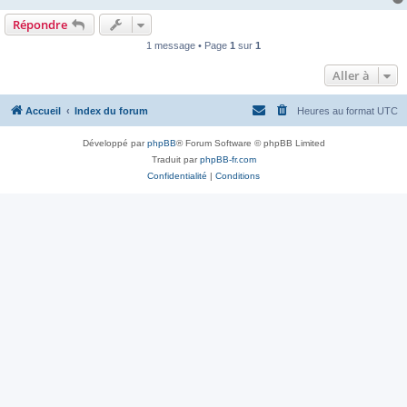
Répondre
1 message • Page
1
sur
1
Aller à
Accueil
Index du forum
Heures au format
UTC
Développé par
phpBB
® Forum Software © phpBB Limited
Traduit par
phpBB-fr.com
Confidentialité
|
Conditions